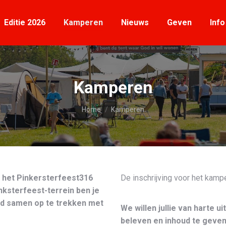
Editie 2026
Kamperen
Nieuws
Geven
Info
Editie 2026
Kamperen
Nieuws
Geven
Info
Kamperen
Je bent hier:
Home
Kamperen
j het Pinkersterfeest316
De inschrijving voor het kamp
inksterfeest-terrein ben je
end samen op te trekken met
We willen jullie van harte
beleven en inhoud te geven