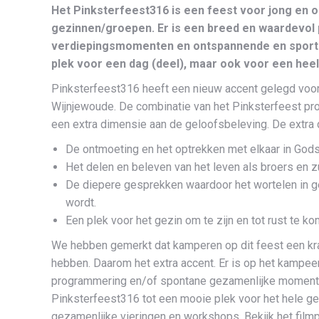
Het Pinksterfeest316 is een feest voor jong en o
gezinnen/groepen. Er is een breed en waardevol 
verdiepingsmomenten en ontspannende en sportiev
plek voor een dag (deel), maar ook voor een hee
Pinksterfeest316 heeft een nieuw accent gelegd voor
Wijnjewoude. De combinatie van het Pinksterfeest 
een extra dimensie aan de geloofsbeleving. De extra d
De ontmoeting en het optrekken met elkaar in God
Het delen en beleven van het leven als broers en z
De diepere gesprekken waardoor het wortelen in ge
wordt.
Een plek voor het gezin om te zijn en tot rust te ko
We hebben gemerkt dat kamperen op dit feest een kra
hebben. Daarom het extra accent. Er is op het kampeer
programmering en/of spontane gezamenlijke momenten
Pinksterfeest316 tot een mooie plek voor het hele 
gezamenlijke vieringen en workshops. Bekijk het filmp