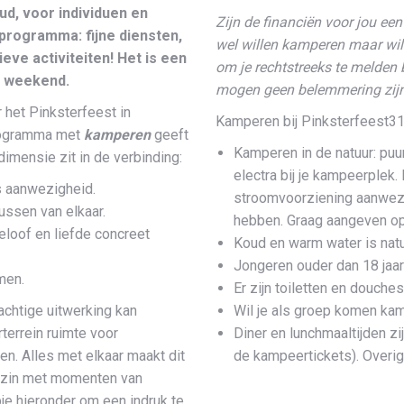
ud, voor individuen en
Zijn de financiën voor jou ee
programma: fijne diensten,
wel willen kamperen maar wil 
e activiteiten! Het is een
om je rechtstreeks te melden 
l weekend.
mogen geen belemmering zijn
 het Pinksterfeest in
Kamperen bij Pinksterfeest31
programma met
kamperen
geeft
Kamperen in de natuur: puur
imensie zit in de verbinding:
electra bij je kampeerplek.
s aanwezigheid.
stroomvoorziening aanwezi
ussen van elkaar.
hebben. Graag aangeven op
loof en liefde concreet
Koud en warm water is natu
Jongeren ouder dan 18 jaar
men.
Er zijn toiletten en douches
chtige uitwerking kan
Wil je als groep komen ka
terrein ruimte voor
Diner en lunchmaaltijden zi
. Alles met elkaar maakt dit
de kampeertickets). Overige
gezin met momenten van
je hieronder om een indruk te