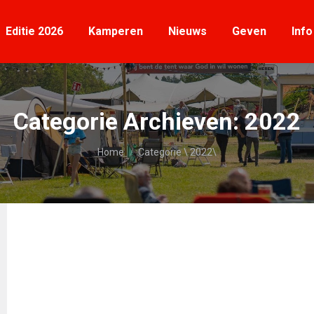
Editie 2026
Kamperen
Nieuws
Geven
Info
Editie 2026
Kamperen
Nieuws
Geven
Info
Categorie Archieven:
2022
Je bent hier:
Home
Categorie \ 2022\