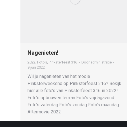
Nagenieten!
2022
,
Foto's
,
Pinksterfeest 316
Door
administratie
9 juni 2022
Wil je nagenieten van het mooie
Pinksterweekend op Pinksterfeest 316? Bekijk
hier alle foto’s van Pinksterfeest 316 in 2022!
Foto’s opbouwen terrein Foto’s vrijdagavond
Foto’s zaterdag Foto’s zondag Foto’s maandag
Aftermovie 2022