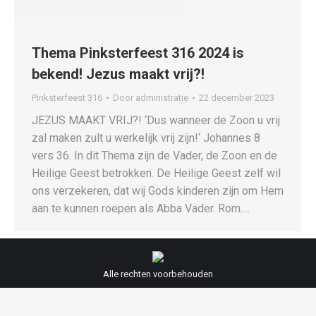
Thema Pinksterfeest 316 2024 is
bekend! Jezus maakt vrij?!
Pinksterfeest 316
Door
administratie
22 december 2023
JEZUS MAAKT VRIJ?! ‘Dus wanneer de Zoon u vrij
zal maken zult u werkelijk vrij zijn!‘ Johannes 8
vers 36. In dit Thema zijn de Vader, de Zoon en de
Heilige Geest betrokken. De Heilige Geest zelf wil
ons verzekeren, dat wij Gods kinderen zijn om Hem
aan te kunnen roepen als Abba Vader. Rom.…
Alle rechten voorbehouden