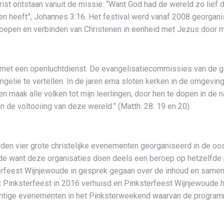
hrist ontstaan vanuit de missie: “Want God had de wereld zo lief 
even heeft”, Johannes 3:16. Het festival werd vanaf 2008 georga
 roepen en verbinden van Christenen in eenheid met Jezus door
n met een openluchtdienst. De evangelisatiecommissies van de 
gelie te vertellen. In de jaren erna sloten kerken in de omgeving
n maak alle volken tot mijn leerlingen, door hen te dopen in de
aan de voltooiing van deze wereld.” (Matth. 28: 19 en 20).
n vier grote christelijke evenementen georganiseerd in de ooste
jde want deze organisaties doen deels een beroep op hetzelfde 
terfeest Wijnjewoude in gesprek gegaan over de inhoud en samen
 Pinksterfeest in 2016 verhuisd en Pinksterfeest Wijnjewoude h
chtige evenementen in het Pinksterweekend waarvan de programm