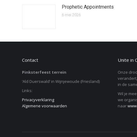
Prophetic Appointments
6 mei 2026
Contact
Unite in 
Pinksterfeest terrein
Onze droo
verandert,
‘Ald Duerswald’ in Wijnjewoude (Friesland)
in de same
Links:
Wil je mee
Privacyverklaring
we organi
Algemene voorwaarden
naar
www.u