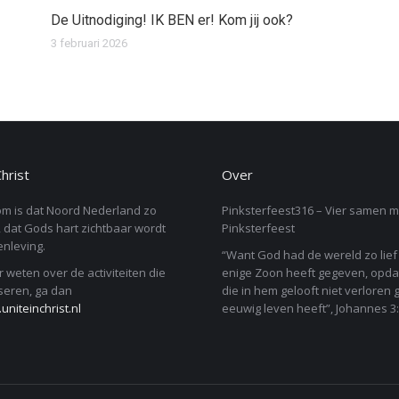
De Uitnodiging! IK BEN er! Kom jij ook?
3 februari 2026
Christ
Over
m is dat Noord Nederland zo
Pinksterfeest316 – Vier samen m
 dat Gods hart zichtbaar wordt
Pinksterfeest
nleving.
“Want God had de wereld zo lief d
r weten over de activiteiten die
enige Zoon heeft gegeven, opda
seren, ga dan
die in hem gelooft niet verloren 
niteinchrist.nl
eeuwig leven heeft”, Johannes 3: