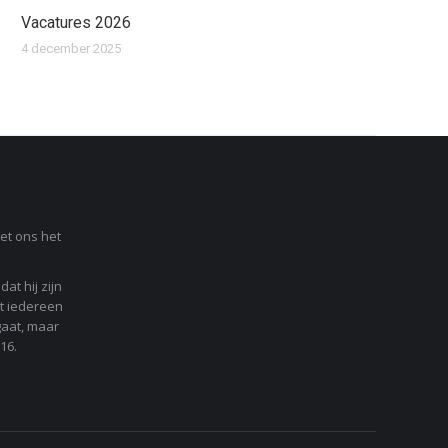
Vacatures 2026
4 december 2025
et ons het
at hij zijn
t iedereen
gaat, maar
16.