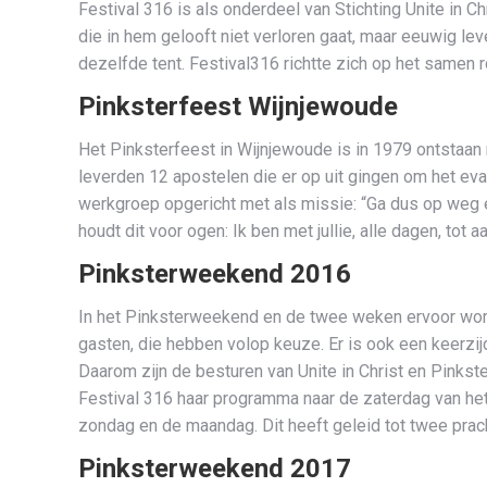
Festival 316 is als onderdeel van Stichting Unite in C
die in hem gelooft niet verloren gaat, maar eeuwig l
dezelfde tent. Festival316 richtte zich op het samen
Pinksterfeest Wijnjewoude
Het Pinksterfeest in Wijnjewoude is in 1979 ontstaa
leverden 12 apostelen die er op uit gingen om het evan
werkgroep opgericht met als missie: “Ga dus op weg e
houdt dit voor ogen: Ik ben met jullie, alle dagen, tot 
Pinksterweekend 2016
In het Pinksterweekend en de twee weken ervoor worde
gasten, die hebben volop keuze. Er is ook een keerzi
Daarom zijn de besturen van Unite in Christ en Pinks
Festival 316 haar programma naar de zaterdag van het
zondag en de maandag. Dit heeft geleid tot twee pra
Pinksterweekend 2017