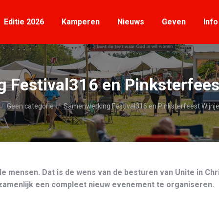
Editie 2026
Kamperen
Nieuws
Geven
Info
Editie 2026
Kamperen
Nieuws
Geven
Info
Festival316 en Pinksterfee
t hier:
Geen categorie
Samenwerking Festival316 en Pinksterfeest Wijn
e mensen. Dat is de wens van de besturen van Unite in Chr
zamenlijk een compleet nieuw evenement te organiseren.